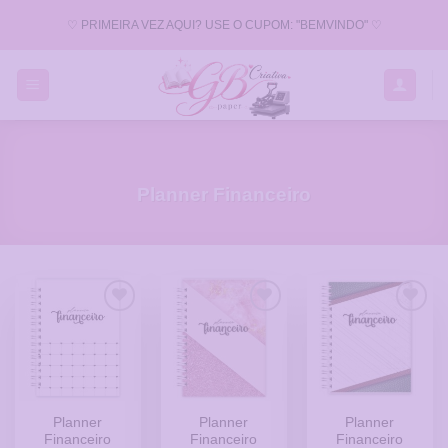
Skip
♡ PRIMEIRA VEZ AQUI? USE O CUPOM: "BEMVINDO" ♡
to
content
Planner Financeiro
Adicionar
Adicionar
Adicionar
a Lista
a Lista
a Lista
de
de
de
Desejos
Desejos
Desejos
Planner
Planner
Planner
Financeiro
Financeiro
Financeiro