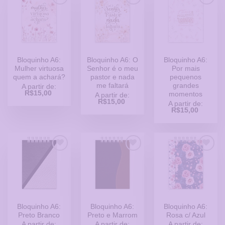
Adicionar
Adicionar
Adicionar
a Lista
a Lista
a Lista
de
de
de
Desejos
Desejos
Desejos
Bloquinho A6:
Bloquinho A6: O
Bloquinho A6:
Mulher virtuosa
Senhor é o meu
Por mais
quem a achará?
pastor e nada
pequenos
me faltará
grandes
A partir de:
R$
15,00
momentos
A partir de:
R$
15,00
A partir de:
R$
15,00
Adicionar
Adicionar
Adicionar
a Lista
a Lista
a Lista
de
de
de
Desejos
Desejos
Desejos
Bloquinho A6:
Bloquinho A6:
Bloquinho A6:
Preto Branco
Preto e Marrom
Rosa c/ Azul
A partir de:
A partir de:
A partir de: