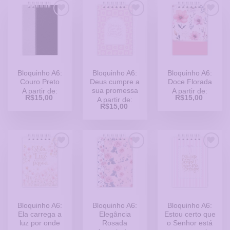
Adicionar
Adicionar
Adicionar
a Lista
a Lista
a Lista
de
de
de
Desejos
Desejos
Desejos
Bloquinho A6:
Bloquinho A6:
Bloquinho A6:
Couro Preto
Deus cumpre a
Doce Florada
sua promessa
A partir de:
A partir de:
R$
15,00
R$
15,00
A partir de:
R$
15,00
Adicionar
Adicionar
Adicionar
a Lista
a Lista
a Lista
de
de
de
Desejos
Desejos
Desejos
Bloquinho A6:
Bloquinho A6:
Bloquinho A6:
Ela carrega a
Elegância
Estou certo que
luz por onde
Rosada
o Senhor está