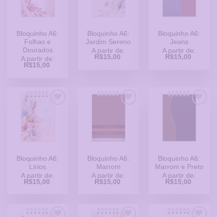
de
de
de
Desejos
Desejos
Desejos
Bloquinho A6:
Bloquinho A6:
Bloquinho A6:
Folhas e
Jardim Sereno
Jeans
Dourados
A partir de:
A partir de:
R$
15,00
R$
15,00
A partir de:
R$
15,00
Adicionar
Adicionar
Adicionar
a Lista
a Lista
a Lista
de
de
de
Desejos
Desejos
Desejos
Bloquinho A6:
Bloquinho A6:
Bloquinho A6:
Lírios
Marrom
Marrom e Preto
A partir de:
A partir de:
A partir de:
R$
15,00
R$
15,00
R$
15,00