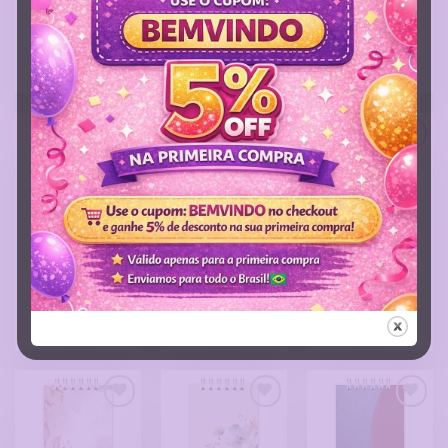
Bloquinho A6:
Bloquinho A6:
Bloquinho A6:
Floral Boho
Floral c/ Cinza
Floral Verde
A partir de:
A partir de:
A partir de:
R$
15,00
R$
15,00
R$
15,00
Adicionar
Adicionar
Adicionar
a Lista
a Lista
a Lista
de
de
de
Desejos
Desejos
Desejos
Bloquinho A6:
Bloquinho A6:
Bloquinho A6:
Flores da
Floresça onde
Florescer é um
Estação
Deus te plantar
processo
A partir de:
A partir de:
A partir de:
R$
15,00
R$
15,00
R$
15,00
Adicionar
Adicionar
Adicionar
a Lista
a Lista
a Lista