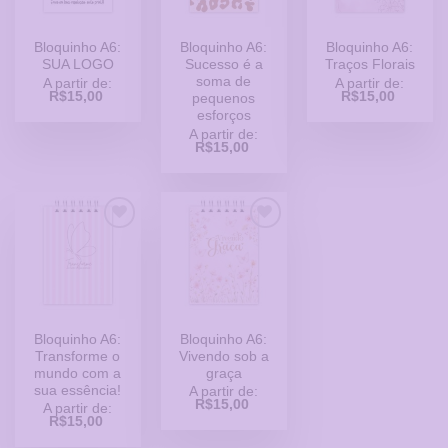
Bloquinho A6:
Bloquinho A6:
Bloquinho A6:
SUA LOGO
Sucesso é a
Traços Florais
soma de
A partir de:
A partir de:
R$
15,00
R$
15,00
pequenos
esforços
A partir de:
R$
15,00
Adicionar
Adicionar
a Lista
a Lista
de
de
Desejos
Desejos
Bloquinho A6:
Bloquinho A6:
Transforme o
Vivendo sob a
mundo com a
graça
sua essência!
A partir de:
R$
15,00
A partir de:
R$
15,00