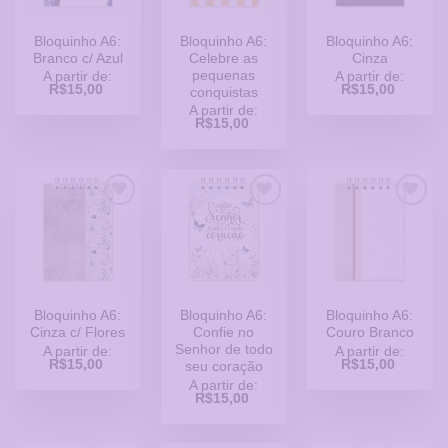
Bloquinho A6:
Bloquinho A6:
Bloquinho A6:
Branco c/ Azul
Celebre as
Cinza
pequenas
A partir de:
A partir de:
R$
15,00
R$
15,00
conquistas
A partir de:
R$
15,00
Adicionar
Adicionar
Adicionar
a Lista
a Lista
a Lista
de
de
de
Desejos
Desejos
Desejos
Bloquinho A6:
Bloquinho A6:
Bloquinho A6:
Cinza c/ Flores
Confie no
Couro Branco
Senhor de todo
A partir de:
A partir de:
R$
15,00
R$
15,00
seu coração
A partir de:
R$
15,00