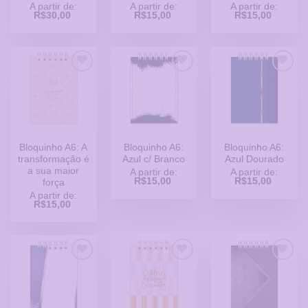
A partir de:
A partir de:
A partir de:
R$
30,00
R$
15,00
R$
15,00
Adicionar
Adicionar
Adicionar
a Lista
a Lista
a Lista
de
de
de
Desejos
Desejos
Desejos
Bloquinho A6: A
Bloquinho A6:
Bloquinho A6:
transformação é
Azul c/ Branco
Azul Dourado
a sua maior
A partir de:
A partir de:
R$
15,00
R$
15,00
força
A partir de:
R$
15,00
Adicionar
Adicionar
Adicionar
a Lista
a Lista
a Lista
de
de
de
Desejos
Desejos
Desejos