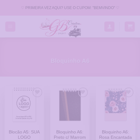
Skip
♡ PRIMEIRA VEZ AQUI? USE O CUPOM: "BEMVINDO" ♡
to
content
Bloquinho A6
Adicionar
Adicionar
Adicionar
a Lista
a Lista
a Lista
de
de
de
Desejos
Desejos
Desejos
Blocão A5: SUA
Bloquinho A6:
Bloquinho A6:
LOGO
Preto c/ Marrom
Rosa Encantada