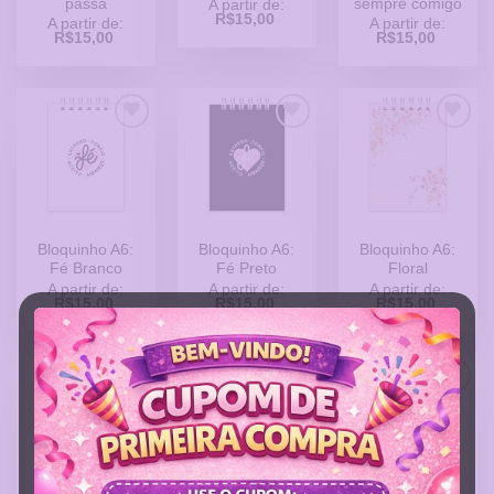
passa
sempre comigo
A partir de:
R$
15,00
A partir de:
A partir de:
R$
15,00
R$
15,00
Adicionar
Adicionar
Adicionar
a Lista
a Lista
a Lista
de
de
de
Desejos
Desejos
Desejos
Bloquinho A6:
Bloquinho A6:
Bloquinho A6:
Fé Branco
Fé Preto
Floral
A partir de:
A partir de:
A partir de:
R$
15,00
R$
15,00
R$
15,00
Adicionar
Adicionar
Adicionar
a Lista
a Lista
a Lista
de
de
de
Desejos
Desejos
Desejos