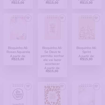
R$
15,00
R$
15,00
R$
15,00
Adicionar
Adicionar
Adicionar
a Lista
a Lista
a Lista
de
de
de
Desejos
Desejos
Desejos
Bloquinho A6:
Bloquinho A6:
Bloquinho A6:
Rosas Aquarela
Se Deus te
Sprint
permitiu sonhar
A partir de:
A partir de:
R$
15,00
R$
15,00
ele vai fazer
acontecer
A partir de:
R$
15,00
Adicionar
Adicionar
Adicionar
a Lista
a Lista
a Lista
de
de
de
Desejos
Desejos
Desejos