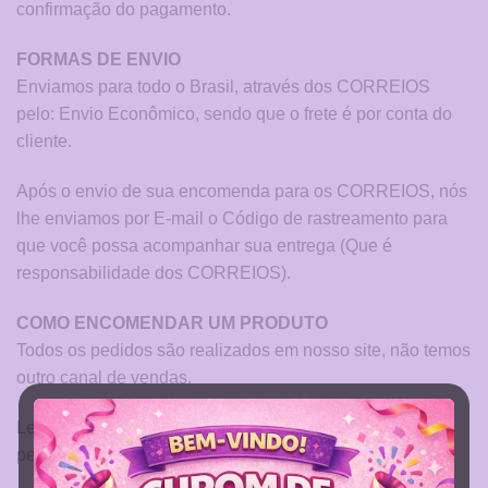
confirmação do pagamento.
FORMAS DE ENVIO
Enviamos para todo o Brasil, através dos CORREIOS
pelo: Envio Econômico, sendo que o frete é por conta do
cliente.
Após o envio de sua encomenda para os CORREIOS, nós
lhe enviamos por E-mail o Código de rastreamento para
que você possa acompanhar sua entrega (Que é
responsabilidade dos CORREIOS).
COMO ENCOMENDAR UM PRODUTO
Todos os pedidos são realizados em nosso site, não temos
outro canal de vendas.
Lembrando que todos os produto é artesanal e
personalizado.