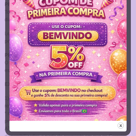
PRAZO DE CONFECÇÃO DOS PRODUTOS
Todos os produtos possuem o prazo de produção de 05
dias úteis.
Lembrando que todos os produto é artesanal e
personalizado.
PRAZOS DE ENVIO DOS PRODUTOS
O prazo de envio vareia de acordo com o modo de envio
escolhido, essa informação fica ao finalizar o seu pedido.
EXTRAVIO OU ROUBO DA ENCOMENDA
1) Se houver extravio ou roubo da sua encomenda por
responsabilidade dos Correios, você pode escolher entre:
* ser ressarcido do valor pago pelo produto ou ter o
produto novamente.
ATENÇÃO: o ressarcimento ou reenvio do produto, serão