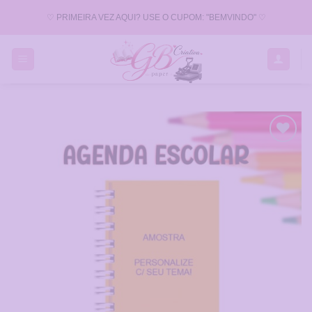
Skip
♡ PRIMEIRA VEZ AQUI? USE O CUPOM: "BEMVINDO" ♡
to
content
Adicionar
a Lista
de
Desejos