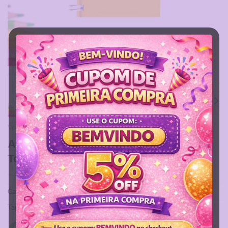
Volta às Aulas 2026
Agenda Escolar – Menina Diversos
Temas
Categoria:
Volta às Aulas 2026
Tags:
Agenda Creche
,
Agenda Escolar
,
Agenda Infantil
,
agenda pré