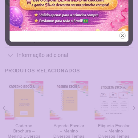
Descrição
Informação adicional
PRODUTOS RELACIONADOS
Adicionar
Adicionar
Adicionar
a Lista
a Lista
a Lista
de
de
de
Desejos
Desejos
Desejos
Caderno
Agenda Escolar
Etiqueta Escolar
Brochura –
– Menino
– Menino
Menino Diversos
Diversos Temas
Diversos Temas