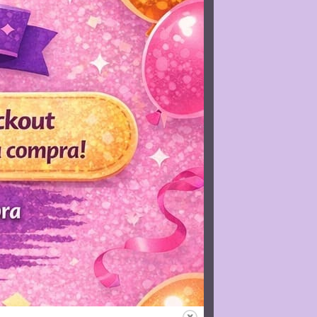
AR AO CARRINHO
nda)
,
Agendas