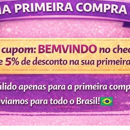
ADICION
Envio dia 10/08 (Segu
Categorias:
2026
,
Agenda Semanal
Tag:
Agenda Semanal