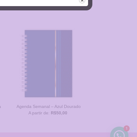
ar
Adicionar
a Lista
de
s
Desejos
a
Agenda Semanal – Azul Dourado
A partir de:
R$
50,00
1
Como posso ajudar?