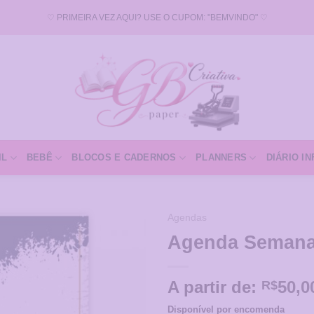
♡ PRIMEIRA VEZ AQUI? USE O CUPOM: "BEMVINDO" ♡
IL
BEBÊ
BLOCOS E CADERNOS
PLANNERS
DIÁRIO IN
Agendas
Agenda Semanal
Adicionar
a Lista
de
A partir de:
50,0
R$
Desejos
Disponível por encomenda