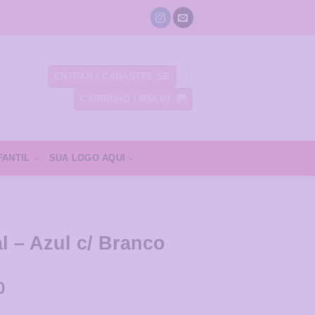
ENTRAR / CADASTRE-SE
CARRINHO /
R$
0,00
FANTIL
SUA LOGO AQUI
 – Azul c/ Branco
0