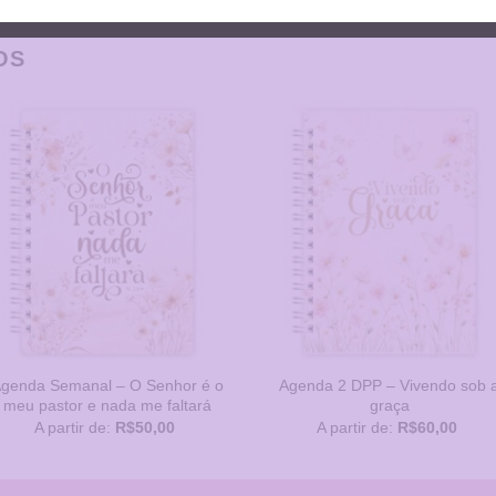
OS
Adicionar
Adicion
a Lista
a Lista
de
de
Desejos
Desejo
genda Semanal – O Senhor é o
Agenda 2 DPP – Vivendo sob 
meu pastor e nada me faltará
graça
A partir de:
R$
50,00
A partir de:
R$
60,00