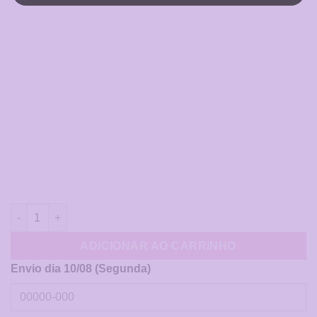
Caderno A5: Estou certo que o Senhor está sempre comigo qu
ADICIONAR AO CARRINHO
Envio dia 10/08 (Segunda)