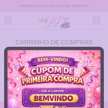
Skip
♡ PRIMEIRA VEZ AQUI? USE O CUPOM: "BEMVINDO" ♡
to
content
CARRINHO DE COMPRAS
CARRINHO
Todos os produtos são produzidos sob encomenda
e personalizados!
Somos de Jaboatão dos Guararapes - PE e enviamos para todo