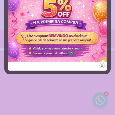
Agendamentos
Diversos
R$
0,00
Somos de Jaboatão dos Guararapes - PE e enviamos para todo
BRASIL
TECNOLOGIA DIVITAE
1