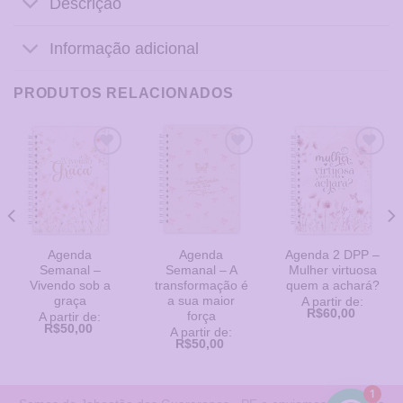
Descrição
Informação adicional
PRODUTOS RELACIONADOS
Adicionar
Adicionar
Adicionar
a Lista
a Lista
a Lista
de
de
de
Desejos
Desejos
Desejos
Agenda
Agenda
Agenda 2 DPP –
Semanal –
Semanal – A
Mulher virtuosa
Vivendo sob a
transformação é
quem a achará?
graça
a sua maior
A partir de:
R$
60,00
força
A partir de:
R$
50,00
A partir de:
R$
50,00
1