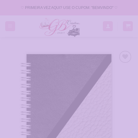
Skip
♡ PRIMEIRA VEZ AQUI? USE O CUPOM: "BEMVINDO" ♡
to
content
Adicionar
a Lista
de
Desejos