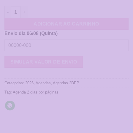
Agenda 2 DPP - Transforme o mundo com a sua essência! quan
ADICIONAR AO CARRINHO
Envio dia 06/08 (Quinta)
Categorias:
2026
,
Agendas
,
Agendas 2DPP
Tag:
Agenda 2 dias por páginas