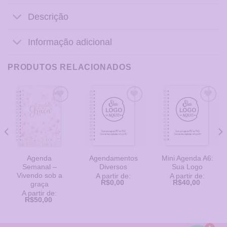
Descrição
Informação adicional
PRODUTOS RELACIONADOS
Adicionar
Adicionar
Adicionar
a Lista
a Lista
a Lista
de
de
de
Desejos
Desejos
Desejos
Agenda
Agendamentos
Mini Agenda A6:
Semanal –
Diversos
Sua Logo
Vivendo sob a
A partir de:
A partir de:
R$
0,00
R$
40,00
graça
A partir de:
R$
50,00