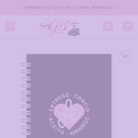
Skip
♡ PRIMEIRA VEZ AQUI? USE O CUPOM: "BEMVINDO" ♡
to
content
Adicionar
a Lista
de
Desejos