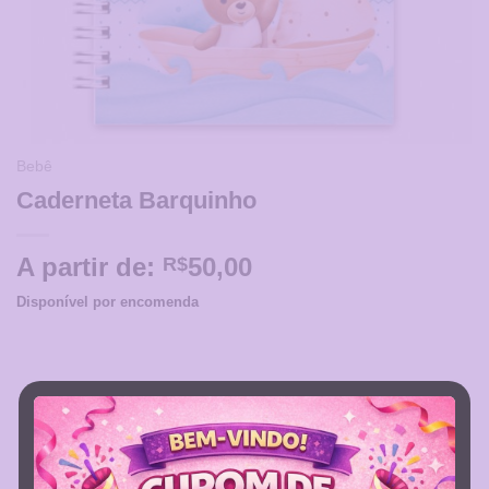
Bebê
Caderneta Barquinho
A partir de:
50,00
R$
Disponível por encomenda