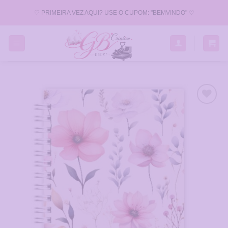
Skip
♡ PRIMEIRA VEZ AQUI? USE O CUPOM: "BEMVINDO" ♡
to
content
Adicionar
a Lista
de
Desejos