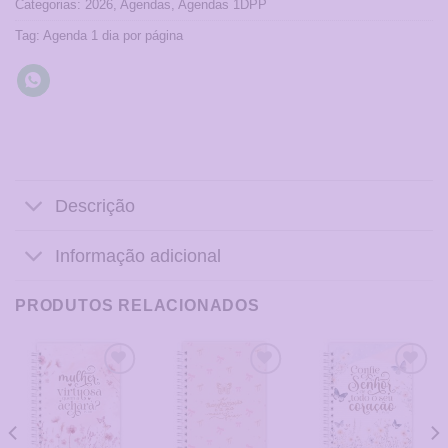
Categorias:
2026
,
Agendas
,
Agendas 1DPP
Tag:
Agenda 1 dia por página
Descrição
Informação adicional
PRODUTOS RELACIONADOS
Adicionar
Adicionar
Adicionar
a Lista
a Lista
a Lista
de
de
de
Desejos
Desejos
Desejos